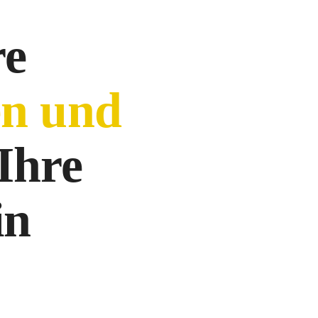
re
en und
Ihre
in