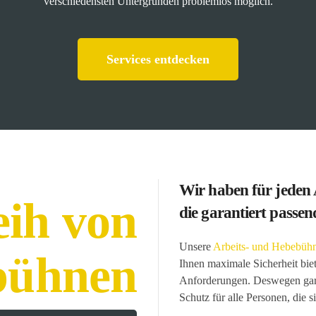
verschiedensten Untergründen problemlos möglich.
Services entdecken
Wir haben für jeden A
eih von
die garantiert passen
Unsere
Arbeits- und Hebebüh
bühnen
Ihnen maximale Sicherheit biet
Anforderungen. Deswegen garan
Schutz für alle Personen, die s