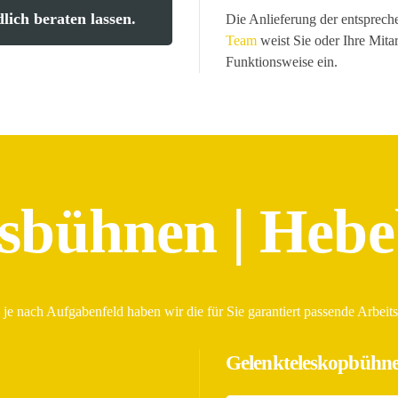
lich beraten lassen.
Die Anlieferung der entsprec
Team
weist Sie oder Ihre Mita
Funktionsweise ein.
tsbühnen | Heb
je nach Aufgabenfeld haben wir die für Sie garantiert passende Arbei
Gelenkteleskopbühn