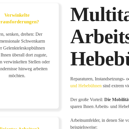
Multit
Verwinkelte
rausforderungen?
Arbeit
n, senken, drehen: Der
imensionale Schwenkarm
er Gelenkteleskopbühnen
Hebeb
hnen überall dort zugute,
n verwinkelten Stellen oder
ndernisse hinweg arbeiten
möchten.
Reparaturen, Instandsetzungs- o
und Hebebühnen
sind extrem vie
Der große Vorteil:
Die Mobilitä
sparen Ihnen Arbeits- und Hebeb
Arbeitsumfelder, in denen Sie v
beispielsweise: