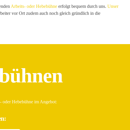
henden
Arbeits- oder Hebebühne
erfolgt bequem durch uns.
Unser
rbeiter vor Ort zudem auch noch gleich gründlich in die
ebühnen
ts- oder Hebebühne im Angebot:
en: