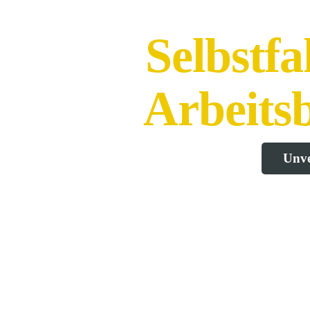
Selbstf
Arbeits
Unve